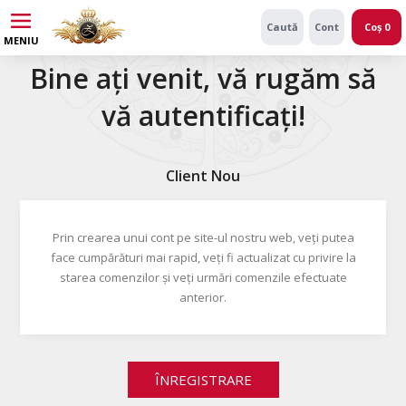
Caută
Cont
Coș
0
MENIU
Bine ați venit, vă rugăm să
vă autentificați!
Client Nou
Prin crearea unui cont pe site-ul nostru web, veți putea
face cumpărături mai rapid, veți fi actualizat cu privire la
starea comenzilor și veți urmări comenzile efectuate
anterior.